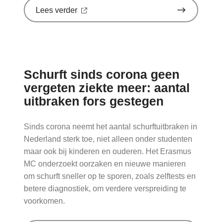
over
Lees verder
'Sinds
huisartsen
afslankmedicijnen
mogen
voorschrijven,
neemt
Schurft sinds corona geen
gebruik
toe'
vergeten ziekte meer: aantal
op
uitbraken fors gestegen
Nationale
zorggids
Sinds corona neemt het aantal schurftuitbraken in
Nederland sterk toe, niet alleen onder studenten
maar ook bij kinderen en ouderen. Het Erasmus
MC onderzoekt oorzaken en nieuwe manieren
om schurft sneller op te sporen, zoals zelftests en
betere diagnostiek, om verdere verspreiding te
voorkomen.