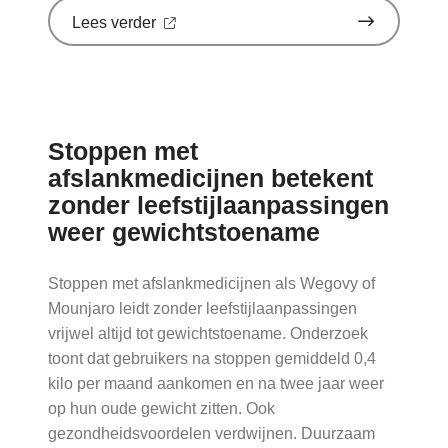
over
Lees verder
'Schurft
sinds
corona
geen
vergeten
ziekte
Stoppen met
meer:
aantal
afslankmedicijnen betekent
uitbraken
zonder leefstijlaanpassingen
fors
gestegen'
weer gewichtstoename
op
Nationale
zorggids
Stoppen met afslankmedicijnen als Wegovy of
Mounjaro leidt zonder leefstijlaanpassingen
vrijwel altijd tot gewichtstoename. Onderzoek
toont dat gebruikers na stoppen gemiddeld 0,4
kilo per maand aankomen en na twee jaar weer
op hun oude gewicht zitten. Ook
gezondheidsvoordelen verdwijnen. Duurzaam