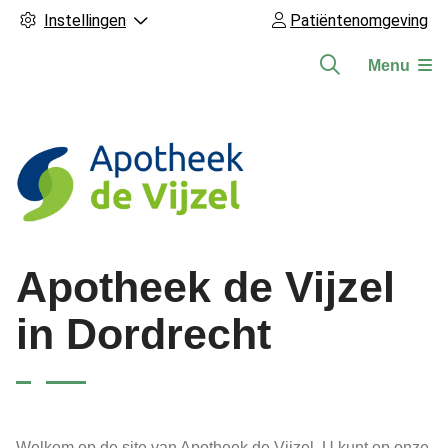
Instellingen
Patiëntenomgeving
Menu
Hoofdmenu
Apotheek de Vijzel
in Dordrecht
Welkom op de site van Apotheek de Vijzel. U kunt op onze