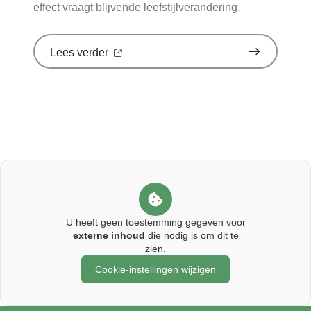
effect vraagt blijvende leefstijlverandering.
over
Lees verder
'Stoppen
met
afslankmedicijnen
betekent
zonder
leefstijlaanpassingen
weer
gewichtstoename'
op
Nationale
zorggids
U heeft geen toestemming gegeven voor
externe inhoud
die nodig is om dit te
zien.
Cookie-instellingen wijzigen