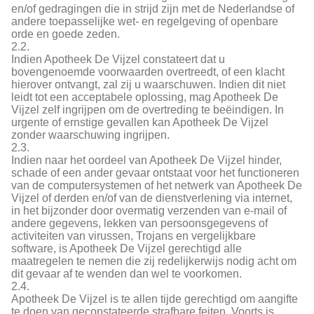
en/of gedragingen die in strijd zijn met de Nederlandse of
andere toepasselijke wet- en regelgeving of openbare
orde en goede zeden.
2.2.
Indien Apotheek De Vijzel constateert dat u
bovengenoemde voorwaarden overtreedt, of een klacht
hierover ontvangt, zal zij u waarschuwen. Indien dit niet
leidt tot een acceptabele oplossing, mag Apotheek De
Vijzel zelf ingrijpen om de overtreding te beëindigen. In
urgente of ernstige gevallen kan Apotheek De Vijzel
zonder waarschuwing ingrijpen.
2.3.
Indien naar het oordeel van Apotheek De Vijzel hinder,
schade of een ander gevaar ontstaat voor het functioneren
van de computersystemen of het netwerk van Apotheek De
Vijzel of derden en/of van de dienstverlening via internet,
in het bijzonder door overmatig verzenden van e-mail of
andere gegevens, lekken van persoonsgegevens of
activiteiten van virussen, Trojans en vergelijkbare
software, is Apotheek De Vijzel gerechtigd alle
maatregelen te nemen die zij redelijkerwijs nodig acht om
dit gevaar af te wenden dan wel te voorkomen.
2.4.
Apotheek De Vijzel is te allen tijde gerechtigd om aangifte
te doen van geconstateerde strafbare feiten. Voorts is