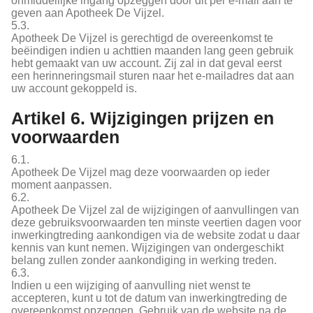
onmiddellijke ingang opzeggen door dit per e-mail aan te
geven aan Apotheek De Vijzel.
5.3.
Apotheek De Vijzel is gerechtigd de overeenkomst te
beëindigen indien u achttien maanden lang geen gebruik
hebt gemaakt van uw account. Zij zal in dat geval eerst
een herinneringsmail sturen naar het e-mailadres dat aan
uw account gekoppeld is.
Artikel 6. Wijzigingen prijzen en
voorwaarden
6.1.
Apotheek De Vijzel mag deze voorwaarden op ieder
moment aanpassen.
6.2.
Apotheek De Vijzel zal de wijzigingen of aanvullingen van
deze gebruiksvoorwaarden ten minste veertien dagen voor
inwerkingtreding aankondigen via de website zodat u daar
kennis van kunt nemen. Wijzigingen van ondergeschikt
belang zullen zonder aankondiging in werking treden.
6.3.
Indien u een wijziging of aanvulling niet wenst te
accepteren, kunt u tot de datum van inwerkingtreding de
overeenkomst opzeggen. Gebruik van de website na de